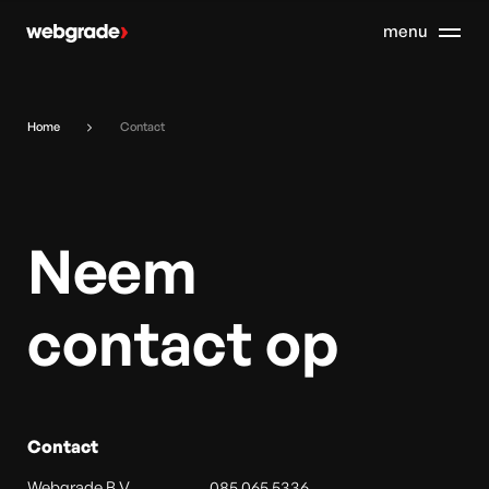
Home
Contact
Neem
contact op
Contact
Webgrade B.V.
085 065 5336