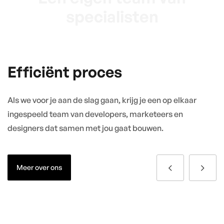
specialisten
Efficiënt proces
Als we voor je aan de slag gaan, krijg je een op elkaar
Bi
ingespeeld team van developers, marketeers en
o
designers dat samen met jou gaat bouwen.
we
s
b
Meer over ons
al