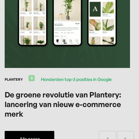
Honderden top-3 posities in Google
PLANTERY
THE
De groene revolutie van Plantery:
O
lancering van nieuw e-commerce
o
merk
Alle cases